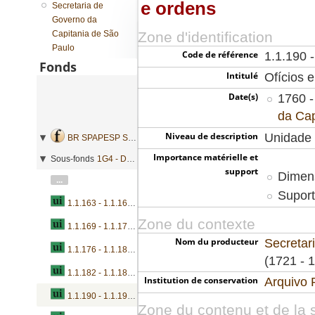
e ordens
Secretaria de
Governo da
Capitania de São
Zone d'identification
Paulo
Code de référence
1.1.190 
Fonds
Intitulé
Ofícios 
Date(s)
1760 -
da Cap
Niveau de description
Unidade 
BR SPAPESP SEGOVC - Secretaria de Governo da Capitania de São Paulo
Importance matérielle et
Sous-fonds
1G4 - Defesa
support
Dimens
...
Suport
1.1.163 - 1.1.168 - Ofícios
Zone du contexte
1.1.169 - 1.1.175 - Ofícios e ordens
Nom du producteur
Secretar
1.1.176 - 1.1.181 - Ofícios, relatórios e pareceres
(1721 - 
1.1.182 - 1.1.189 - Ofícios, relatórios e pareceres
Institution de conservation
Arquivo 
1.1.190 - 1.1.196 - Ofícios e ordens
Zone du contenu et de la s