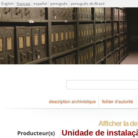
Langue
English
français
español
português
português do Brasil
Descriptions for archival holdings maintained at Arquivo Públ
ICA-AtoM Project
Rechercher
description archivistique
fichier d'autorité
Naviguer
Afficher la d
Unidade de instalaçã
Producteur(s)