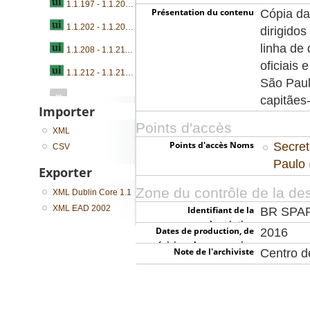
1.1.197 - 1.1.201 - Ofícios
Présentation du contenu
Cópia da
1.1.202 - 1.1.207 - Ofícios
dirigidos
linha de
1.1.208 - 1.1.211 - Ofícios
oficiais
1.1.212 - 1.1.215 - Ofícios
São Paul
...
capitães
Importer
Points d'accès
XML
Points d'accès Noms
Secret
CSV
Paulo
Exporter
Zone du contrôle de la des
XML Dublin Core 1.1
XML EAD 2002
Identifiant de la
BR SPA
description
Dates de production, de
2016
révision, de suppression
Note de l'archiviste
Centro 