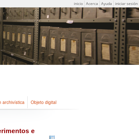
Menú de usuario
inicio
Acerca
Ayuda
iniciar sesión
n archivística
Objeto digital
erimentos e