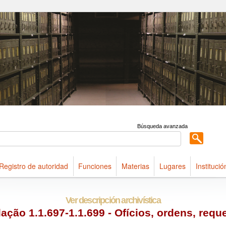
ldings maintained at Arquivo Público do Estado de São Paulo
Búsqueda avanzada
Registro de autoridad
Funciones
Materias
Lugares
Institució
Ver descripción archivística
ação 1.1.697-1.1.699 - Ofícios, ordens, requ