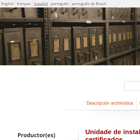
Idioma
English
français
español
português
português do Brasil
Descriptions for archival ho
ICA-AtoM Project
Búsqueda
Descripción archivística
Navegar
Unidade de instal
Productor(es)
certificados