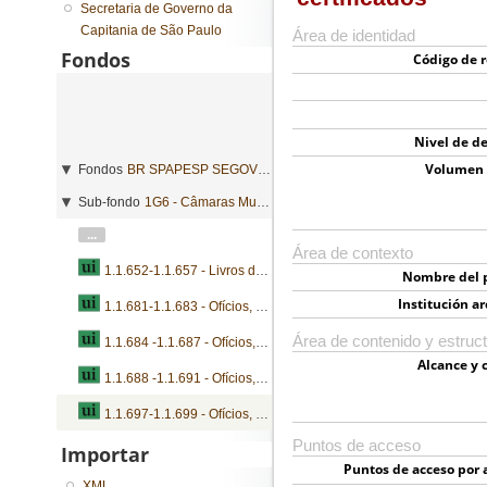
Secretaria de Governo da
Capitania de São Paulo
Área de identidad
Fondos
Código de r
Nivel de de
Volumen 
Fondos
BR SPAPESP SEGOVC - Secretaria de Governo da Capitania de São Paulo
Sub-fondo
1G6 - Câmaras Municipais
...
Área de contexto
1.1.652-1.1.657 - Livros de registros de notas e livros de despesa
Nombre del 
Institución ar
1.1.681-1.1.683 - Ofícios, ordens, livros de registros de notas e livros de receita e despesa
Área de contenido y estruc
1.1.684 -1.1.687 - Ofícios, ordens, requerimentos e termos de eleição e nomeação
Alcance y 
1.1.688 -1.1.691 - Ofícios, ordens, requerimentos e inventários
1.1.697-1.1.699 - Ofícios, ordens, requerimentos e certificados
Puntos de acceso
Importar
Puntos de acceso por 
XML