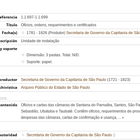
eferencia
1.1.697-1.1.699
Título
Ofícios, ordens, requerimentos e certificados
Fecha(s)
1781 - 1826 (Produtor)
Secretaria de Governo da Capitania de Sã
scripción
Unidade de instalação
y soporte
Dimensão: 3 pastas. Total: N/D.
Suporte: papel.
productor
Secretaria de Governo da Capitania de São Paulo
(1721 - 1823)
chivística
Arquivo Público do Estado de São Paulo
tura
contenido
Ofícios e cartas das câmaras de Santana do Parnaíba, Santos, São P
Sebastião, Ubatuba e Taubaté. Contêm ofícios, requerimentos de provi
despesas das câmaras, cartas de confirmação e usança,
...
»
autoridad
Secretaria de Governo da Capitania de São Paulo
()