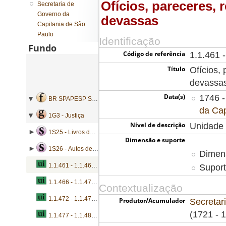
Ofícios, pareceres, 
Secretaria de
Governo da
devassas
Capitania de São
Paulo
Identificação
Fundo
Código de referência
1.1.461 
Título
Ofícios,
devassa
Data(s)
1746 -
BR SPAPESP SEGOVC - Secretaria de Governo da Capitania de São Paulo
da Cap
1G3 - Justiça
Nível de descrição
Unidade 
1S25 - Livros de registro de autos
Dimensão e suporte
1S26 - Autos de devassa
Dimens
1.1.461 - 1.1.465 - Ofícios, pareceres, representações, autos e devassas
Suport
1.1.466 - 1.1.471 - Ofícios, requerimentos, certidões e autos
Contextualização
1.1.472 - 1.1.476 - Ofícios, requerimentos, petições, certidões, autos e contas
Produtor/Acumulador
Secretar
(1721 - 
1.1.477 - 1.1.481 - Ofícios e pareceres