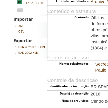
Entidade custodiadora
Arquivo 
1.1.482 - 1.1.485 - Ofícios, requerimentos, pareceres e devassas
Conteúdo e estrutura
...
Conteúdo
Ofícios, 
Importar
de fora 
XML
obras pú
CSV
vilas, a
Exportar
institui
Dublin Core 1.1 XML
(1804) 
EAD 2002 XML
Pontos de acesso
Nomes relacionados
Secret
Paulo
Controle da descrição
identificador da instituição
BR SPA
Data(s) da descrição
2016
Nota do arquivista
Centro 