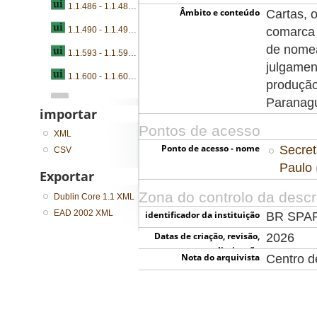
1.1.486 - 1.1.489 - Ofícios, consultas, pareceres e autos
Âmbito e conteúdo
Cartas, 
comarca 
1.1.490 - 1.1.495 - Ofícios, requerimentos, petições, autos e devassas
de nomea
1.1.593 - 1.1.599 - Petições
julgamen
1.1.600 - 1.1.603 - Petições
produção
...
Paranag
importar
Pontos de acesso
XML
Ponto de acesso - nome
Secret
CSV
Paulo
Exportar
Zona do controlo da descr
Dublin Core 1.1 XML
EAD 2002 XML
identificador da instituição
BR SPA
Datas de criação, revisão,
2026
eliminação
Nota do arquivista
Centro 