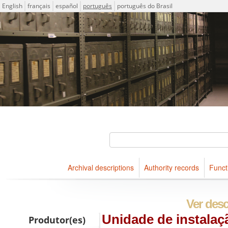
Idioma
English
français
español
português
português do Brasil
Descriptions for archival holdings maintained at Arquivo Públ
ICA-AtoM Project
Buscar
Archival descriptions
Authority records
Funct
Navegar
Ver desc
Unidade de instalaçã
Produtor(es)