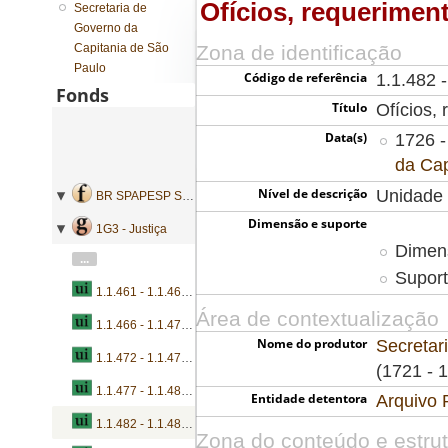
Ofícios, requerimen
Secretaria de
Governo da
Capitania de São
Zona de identificação
Paulo
Código de referência
1.1.482 
Fonds
Título
Ofícios,
Data(s)
1726 -
da Cap
Nível de descrição
Unidade 
BR SPAPESP SEGOVC - Secretaria de Governo da Capitania de São Paulo
Dimensão e suporte
1G3 - Justiça
Dimens
...
Suport
1.1.461 - 1.1.465 - Ofícios, pareceres, representações, autos e devassas
Área de contextualização
1.1.466 - 1.1.471 - Ofícios, requerimentos, certidões e autos
Nome do produtor
Secretar
1.1.472 - 1.1.476 - Ofícios, requerimentos, petições, certidões, autos e contas
(1721 - 
1.1.477 - 1.1.481 - Ofícios e pareceres
Entidade detentora
Arquivo 
1.1.482 - 1.1.485 - Ofícios, requerimentos, pareceres e devassas
Zona do conteúdo e estru