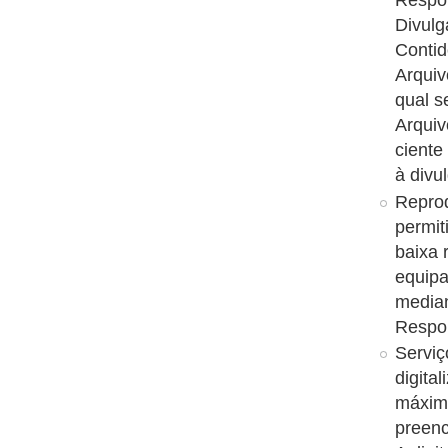
Respon
Divulg
Conti
Arquiv
qual s
Arquiv
ciente
à divu
Reprod
permit
baixa 
equipa
median
Respon
Serviç
digita
máxim
preenc