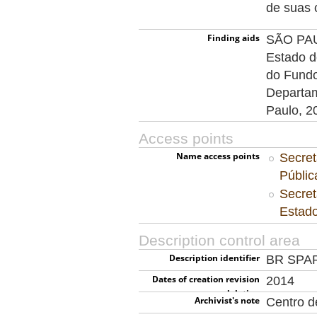
de suas 
Finding aids
SÃO PAUL
Estado d
do Fundo
Departam
Paulo, 2
Access points
Name access points
Secret
Públi
Secret
Estad
Description control area
Description identifier
BR SPA
Dates of creation revision
2014
deletion
Archivist's note
Centro 