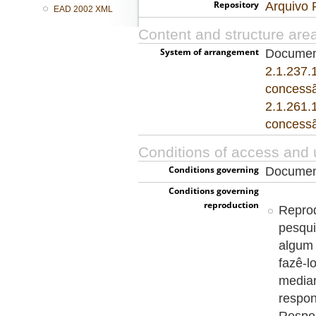
Repository
Arquivo 
EAD 2002 XML
Content and structure are
System of arrangement
Documen
2.1.237.
concess
2.1.261.
concess
Conditions of access and 
Conditions governing
Document
access
Conditions governing
reproduction
Reprod
pesqui
algum 
fazê-l
media
respon