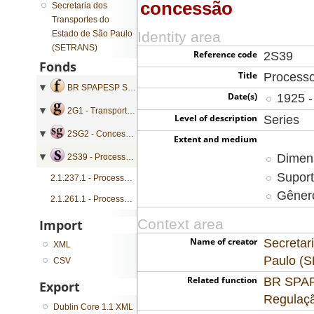
concessão
Secretaria dos
Transportes do
Estado de São Paulo
Identity area
(SETRANS)
Reference code
2S39
Fonds
Title
Processo
BR SPAPESP SETRANS - Secretaria dos Transportes do Estado de São Paulo
Date(s)
1925 -
2G1 - Transporte Ferroviário
Level of description
Series
2SG2 - Concessão e Subvenção
Extent and medium
Dimens
2S39 - Processos de transferência de concessão
Suport
2.1.237.1 - Processo de transferência de concessão
Gênero
2.1.261.1 - Processo de transferência de concessão
Context area
Import
Name of creator
Secretar
XML
Paulo (
CSV
Related function
BR SPAPE
Export
Regulaç
Dublin Core 1.1 XML