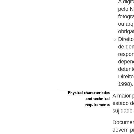
A digi
pelo N
fotogr
ou arq
obriga
Direit
de dom
respon
depend
detent
Direit
1998).
Physical characteristics
A maior 
and technical
estado d
requirements
sujidade
Document
devem pr