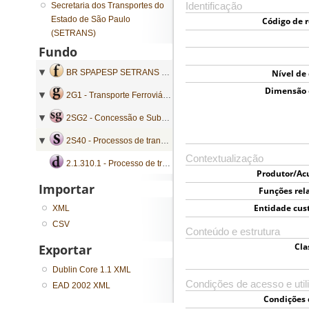
Secretaria dos Transportes do
Identificação
Estado de São Paulo
Código de r
(SETRANS)
Fundo
BR SPAPESP SETRANS - Secretaria dos Transportes do Estado de São Paulo
Nível de
Dimensão 
2G1 - Transporte Ferroviário
2SG2 - Concessão e Subvenção
2S40 - Processos de transferência de jurisdição de concessão
Contextualização
2.1.310.1 - Processo de transferência de jurisdição de concessão
Produtor/Ac
Importar
Funções rel
Entidade cus
XML
CSV
Conteúdo e estrutura
Cla
Exportar
Dublin Core 1.1 XML
Condições de acesso e util
EAD 2002 XML
Condições 