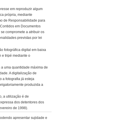
eresse em reproduzir algum
ca própria, mediante
o de Responsabilidade para
s Contidos em Documentos
 se compromete a atribuir os
nalidades previstas por lei
 fotográfica digital em baixa
h e tripé mediante o
adas a uma quantidade máxima de
de. A digitalização de
 a fotografia já esteja
obrigatoriamente produzida a
, a utilização é de
expressa dos detentores dos
fevereiro de 1998).
odendo apresentar sujidade e