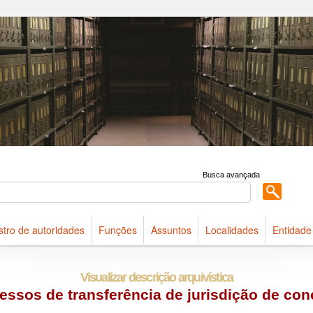
 acervo do Arquivo Público do Estado de São Paulo
Busca avançada
stro de autoridades
Funções
Assuntos
Localidades
Entidade
Visualizar descrição arquivística
cessos de transferência de jurisdição de co