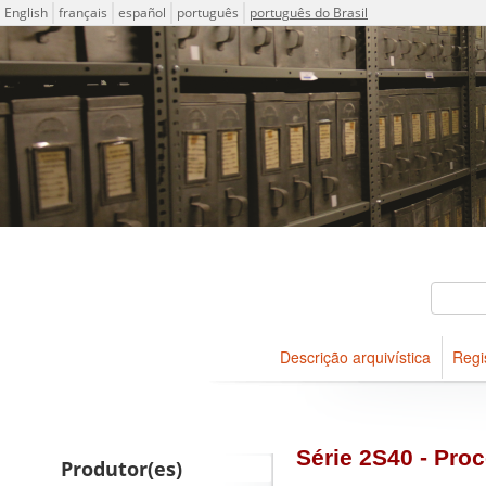
Idioma
English
français
español
português
português do Brasil
Descrições arquivísticas do
Projeto ICA-AtoM
Buscar
Descrição arquivística
Regi
Navegar
Série 2S40 - Pro
Produtor(es)