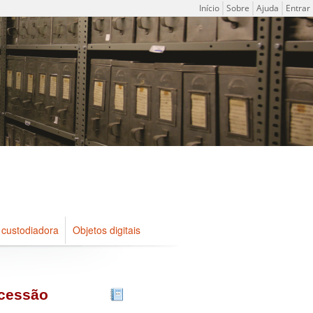
Menu do usuário
Início
Sobre
Ajuda
Entrar
 custodiadora
Objetos digitais
ncessão