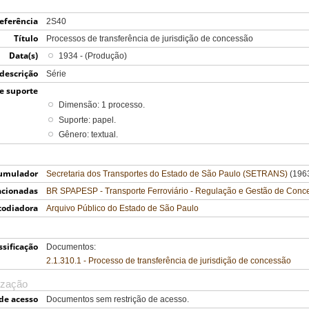
eferência
2S40
Título
Processos de transferência de jurisdição de concessão
Data(s)
1934 - (Produção)
 descrição
Série
e suporte
Dimensão: 1 processo.
Suporte: papel.
Gênero: textual.
umulador
Secretaria dos Transportes do Estado de São Paulo (SETRANS)
(1963
acionadas
BR SPAPESP - Transporte Ferroviário - Regulação e Gestão de Con
todiadora
Arquivo Público do Estado de São Paulo
ssificação
Documentos:
2.1.310.1 - Processo de transferência de jurisdição de concessão
ização
de acesso
Documentos sem restrição de acesso.