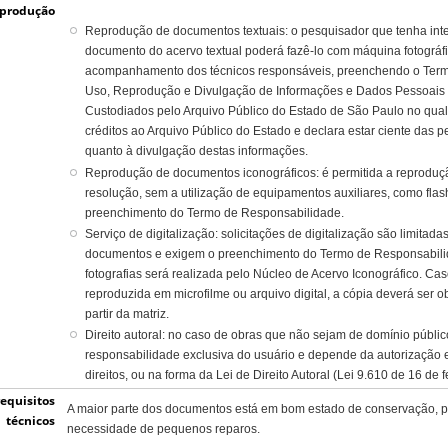
eprodução
Reprodução de documentos textuais: o pesquisador que tenha int
documento do acervo textual poderá fazê-lo com máquina fotográfi
acompanhamento dos técnicos responsáveis, preenchendo o Term
Uso, Reprodução e Divulgação de Informações e Dados Pessoai
Custodiados pelo Arquivo Público do Estado de São Paulo no qual
créditos ao Arquivo Público do Estado e declara estar ciente das pe
quanto à divulgação destas informações.
Reprodução de documentos iconográficos: é permitida a reprodução
resolução, sem a utilização de equipamentos auxiliares, como flas
preenchimento do Termo de Responsabilidade.
Serviço de digitalização: solicitações de digitalização são limit
documentos e exigem o preenchimento do Termo de Responsabilida
fotografias será realizada pelo Núcleo de Acervo Iconográfico. Caso
reproduzida em microfilme ou arquivo digital, a cópia deverá ser 
partir da matriz.
Direito autoral: no caso de obras que não sejam de domínio público
responsabilidade exclusiva do usuário e depende da autorização 
direitos, ou na forma da Lei de Direito Autoral (Lei 9.610 de 16 de 
requisitos
A maior parte dos documentos está em bom estado de conservação, p
técnicos
necessidade de pequenos reparos.