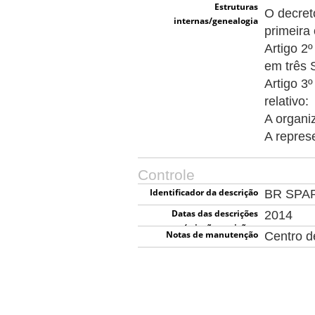
Estruturas
O decret
internas/genealogia
primeira
Artigo 2º
em três 
Artigo 3º
relativo:
A organi
A repres
Controle
Identificador da descrição
BR SPA
Datas das descrições
2014
(criação, revisão e
Notas de manutenção
Centro 
eliminação)