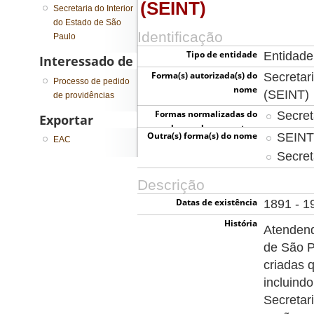
(SEINT)
Secretaria do Interior
do Estado de São
Identificação
Paulo
Tipo de entidade
Entidade
Interessado de
Forma(s) autorizada(s) do
Secretar
Processo de pedido
nome
(SEINT)
de providências
Formas normalizadas do
Secret
Exportar
nome de acordo com outras
Outra(s) forma(s) do nome
SEINT
EAC
regras
Secret
Descrição
Datas de existência
1891 - 1
História
Atendend
de São P
criadas 
incluindo
Secretar