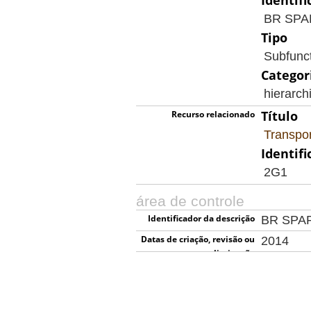
Identifi
BR SP
Tipo
Subfunc
Categor
hierarch
Título
Recurso relacionado
Transpor
Identifi
2G1
área de controle
Identificador da descrição
BR SPA
Datas de criação, revisão ou
2014
eliminação