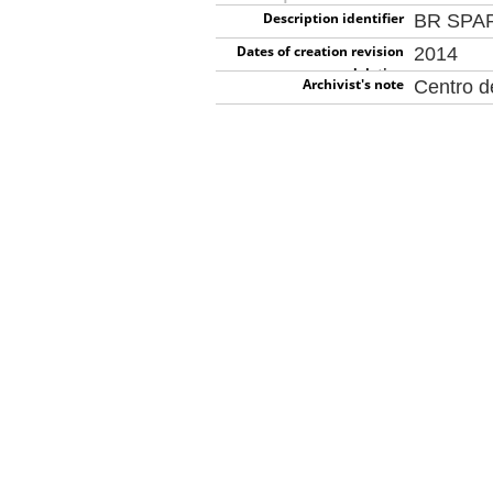
Description identifier
BR SPA
Dates of creation revision
2014
deletion
Archivist's note
Centro 