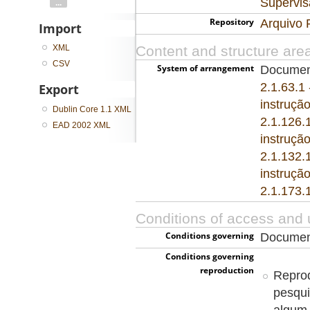
Supervis
...
Repository
Arquivo 
Import
XML
Content and structure are
CSV
System of arrangement
Documen
2.1.63.1
Export
instrução
Dublin Core 1.1 XML
2.1.126.
EAD 2002 XML
instrução
2.1.132.
instrução
2.1.173.
Conditions of access and 
Conditions governing
Document
access
Conditions governing
reproduction
Reprod
pesqui