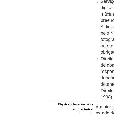
Serviç
digita
máxim
preenc
A digi
pelo N
fotogr
ou arq
obriga
Direit
de dom
respon
depend
detent
Direit
1998).
Physical characteristics
A maior 
and technical
estado d