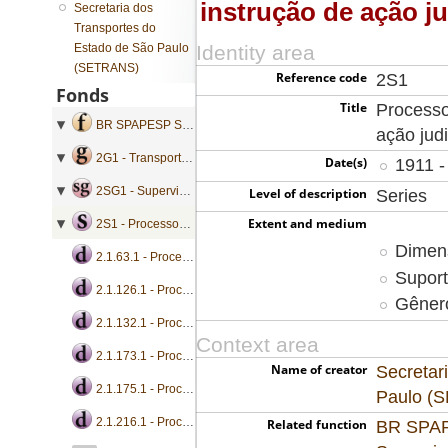
instrução de ação ju
Secretaria dos
Transportes do
Estado de São Paulo
Identity area
(SETRANS)
Reference code
2S1
Fonds
Title
Process
BR SPAPESP SETRANS - Secretaria dos Transportes do Estado de São Paulo
ação judi
2G1 - Transporte Ferroviário
Date(s)
1911 -
2SG1 - Supervisão e Fiscalização
Level of description
Series
Extent and medium
2S1 - Processos de acompanhamento e instrução de ação judicial
Dimens
2.1.63.1 - Processo de acompanhamento e instrução de ação judicial
Suport
2.1.126.1 - Processo de acompanhamento e instrução de ação judicial
Gênero
2.1.132.1 - Processo de acompanhamento e instrução de ação judicial
Context area
2.1.173.1 - Processo de acompanhamento e instrução de ação judicial
Name of creator
Secretar
2.1.175.1 - Processo de acompanhamento e instrução de ação judicial
Paulo (
2.1.216.1 - Processo de acompanhamento e instrução de ação judicial
Related function
BR SPAPE