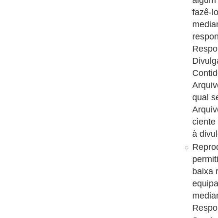
algum 
fazê-l
media
respon
Respon
Divulg
Conti
Arquiv
qual s
Arquiv
ciente
à divu
Reprod
permit
baixa 
equipa
median
Respon