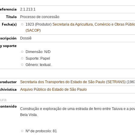
eferencia
2.1.213.1
Título
Processo de concessão
Fecha(s)
1923 (Produtor)
Secretaria da Agricultura, Comércio e Obras Públ
(SACOP)
scripción
Dossiê
y soporte
Dimensão: N/D
Suporte: Papel
Gênero: textual.
productor
Secretaria dos Transportes do Estado de São Paulo (SETRANS)
(1963
chivística
Arquivo Público do Estado de São Paulo
tura
contenido
Construção e exploração de uma estrada de ferro entre Taiuva e a p
Bela Vista.
Nº de protocolo: 81