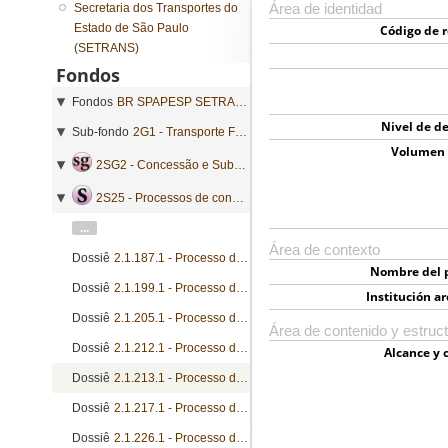
Secretaria dos Transportes do
Área de identidad
Estado de São Paulo
Código de r
(SETRANS)
Fondos
Fondos
BR SPAPESP SETRANS - Secretaria dos Transportes do Estado de São Paulo
Nivel de de
Sub-fondo
2G1 - Transporte Ferroviário
Volumen 
2SG2 - Concessão e Subvenção
2S25 - Processos de concessão
...
Área de contexto
Dossiê
2.1.187.1 - Processo de concessão
Nombre del 
Dossiê
2.1.199.1 - Processo de concessão
Institución ar
Dossiê
2.1.205.1 - Processo de concessão
Área de contenido y estruc
Dossiê
2.1.212.1 - Processo de concessão
Alcance y 
Dossiê
2.1.213.1 - Processo de concessão
Dossiê
2.1.217.1 - Processo de concessão
Dossiê
2.1.226.1 - Processo de concessão