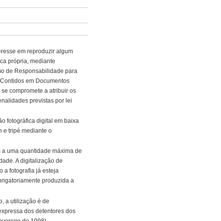
eresse em reproduzir algum
ca própria, mediante
o de Responsabilidade para
s Contidos em Documentos
 se compromete a atribuir os
nalidades previstas por lei
 fotográfica digital em baixa
h e tripé mediante o
adas a uma quantidade máxima de
de. A digitalização de
 a fotografia já esteja
obrigatoriamente produzida a
, a utilização é de
expressa dos detentores dos
fevereiro de 1998).