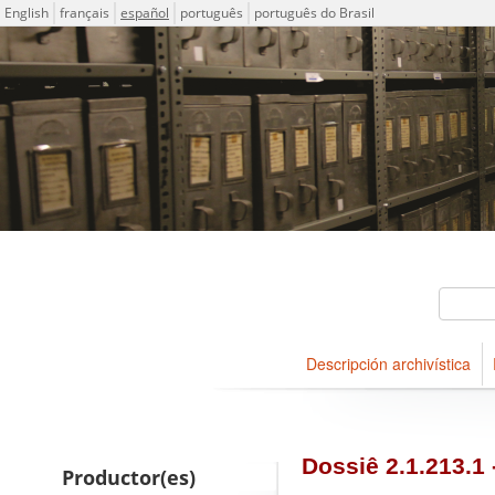
Idioma
English
français
español
português
português do Brasil
Descriptions for archival ho
ICA-AtoM Project
Búsqueda
Descripción archivística
Navegar
Dossiê 2.1.213.1
Productor(es)