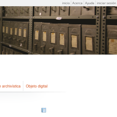
Menú de usuario
inicio
Acerca
Ayuda
iniciar sesión
n archivística
Objeto digital