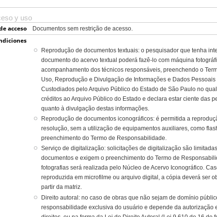
ceso y uso
de acceso
Documentos sem restrição de acesso.
ndiciones
Reprodução de documentos textuais: o pesquisador que tenha int
documento do acervo textual poderá fazê-lo com máquina fotográfi
acompanhamento dos técnicos responsáveis, preenchendo o Term
Uso, Reprodução e Divulgação de Informações e Dados Pessoai
Custodiados pelo Arquivo Público do Estado de São Paulo no qual
créditos ao Arquivo Público do Estado e declara estar ciente das pe
quanto à divulgação destas informações.
Reprodução de documentos iconográficos: é permitida a reprodução
resolução, sem a utilização de equipamentos auxiliares, como flas
preenchimento do Termo de Responsabilidade.
Serviço de digitalização: solicitações de digitalização são limit
documentos e exigem o preenchimento do Termo de Responsabilida
fotografias será realizada pelo Núcleo de Acervo Iconográfico. Caso
reproduzida em microfilme ou arquivo digital, a cópia deverá ser 
partir da matriz.
Direito autoral: no caso de obras que não sejam de domínio público
responsabilidade exclusiva do usuário e depende da autorização 
direitos, ou na forma da Lei de Direito Autoral (Lei 9.610 de 16 de 