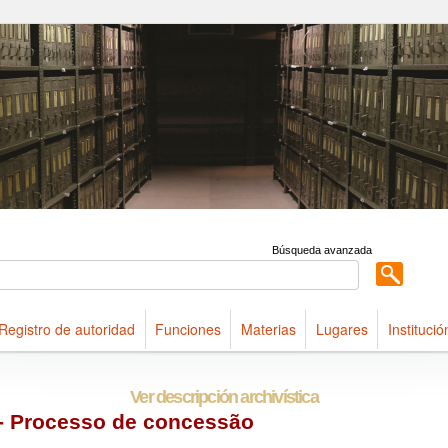
ldings maintained at Arquivo Público do Estado de São Paulo
Búsqueda avanzada
Registro de autoridad
Funciones
Materias
Lugares
Institució
Ver descripción archivística
 - Processo de concessão