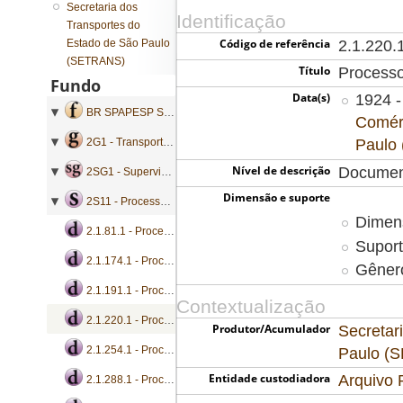
Secretaria dos
Identificação
Transportes do
Código de referência
Estado de São Paulo
2.1.220.
(SETRANS)
Título
Processo
Fundo
Data(s)
1924 -
BR SPAPESP SETRANS - Secretaria dos Transportes do Estado de São Paulo
Comérc
Paulo
2G1 - Transporte Ferroviário
Nível de descrição
Documen
2SG1 - Supervisão e Fiscalização
Dimensão e suporte
2S11 - Processos de consulta
Dimen
2.1.81.1 - Processo de consulta
Suport
2.1.174.1 - Processo de consulta
Gênero
2.1.191.1 - Processo de consulta
Contextualização
2.1.220.1 - Processo de consulta
Produtor/Acumulador
Secretar
2.1.254.1 - Processo de consulta
Paulo (
Entidade custodiadora
Arquivo 
2.1.288.1 - Processo de consulta