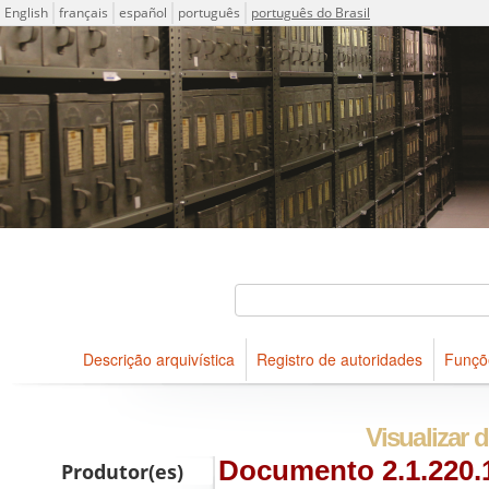
Idioma
English
français
español
português
português do Brasil
Descrições arquivísticas do acervo do Arquivo Público do Es
Projeto ICA-AtoM
Buscar
Descrição arquivística
Registro de autoridades
Funçõ
Navegar
Visualizar d
Documento 2.1.220.1
Produtor(es)