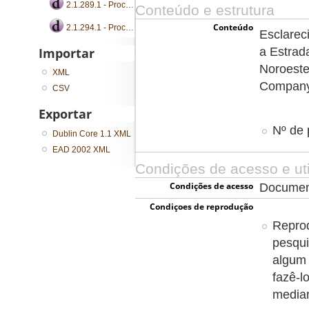
2.1.289.1 - Processo de consulta
Conteúdo e estrutura
Conteúdo
2.1.294.1 - Processo de consulta
Esclarec
a Estrad
Importar
Noroeste
XML
Company
CSV
Exportar
Nº de 
Dublin Core 1.1 XML
EAD 2002 XML
Condições de acesso e uti
Condições de acesso
Document
Condiçoes de reprodução
Reprod
pesqui
algum 
fazê-l
media