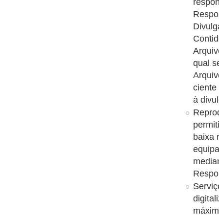
respon
Respon
Divulg
Conti
Arquiv
qual s
Arquiv
ciente
à divu
Reprod
permit
baixa 
equipa
median
Respon
Serviç
digita
máxim