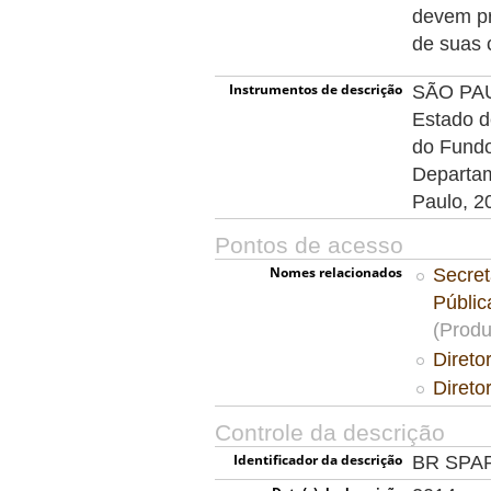
devem pr
de suas 
Instrumentos de descrição
SÃO PAUL
Estado d
do Fundo
Departam
Paulo, 2
Pontos de acesso
Nomes relacionados
Secret
Públi
(Produ
Direto
Direto
Controle da descrição
Identificador da descrição
BR SPA