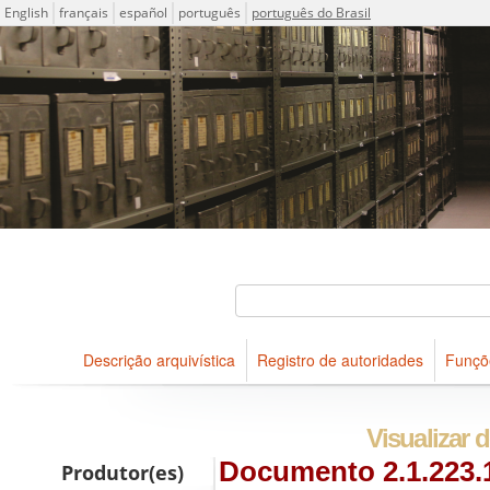
Idioma
English
français
español
português
português do Brasil
Descrições arquivísticas do acervo do Arquivo Público do Es
Projeto ICA-AtoM
Buscar
Descrição arquivística
Registro de autoridades
Funçõ
Navegar
Visualizar d
Documento 2.1.223.1
Produtor(es)