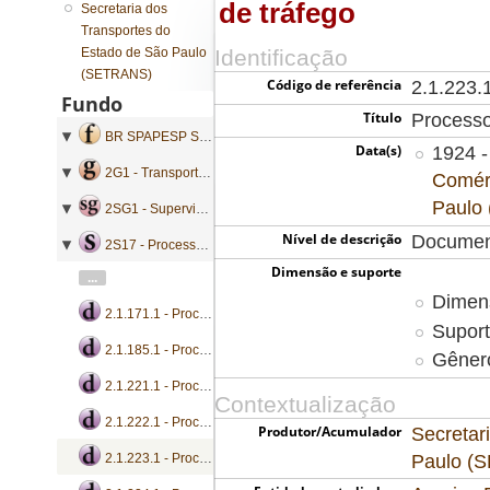
de tráfego
Secretaria dos
Transportes do
Estado de São Paulo
Identificação
(SETRANS)
Código de referência
2.1.223.
Fundo
Título
Processo
BR SPAPESP SETRANS - Secretaria dos Transportes do Estado de São Paulo
Data(s)
1924 -
2G1 - Transporte Ferroviário
Comérc
Paulo
2SG1 - Supervisão e Fiscalização
Nível de descrição
Documen
2S17 - Processos de supervisão de tráfego
Dimensão e suporte
...
Dimen
2.1.171.1 - Processo de supervisão de tráfego
Suport
2.1.185.1 - Processo de supervisão de tráfego
Gênero
2.1.221.1 - Processo de supervisão de tráfego
Contextualização
2.1.222.1 - Processo de supervisão de tráfego
Produtor/Acumulador
Secretar
Paulo (
2.1.223.1 - Processo de supervisão de tráfego