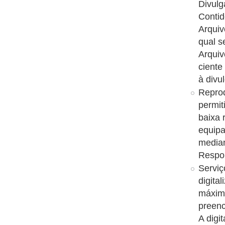
Divulg
Conti
Arquiv
qual s
Arquiv
ciente
à divu
Reprod
permit
baixa 
equipa
median
Respon
Serviç
digita
máxim
preenc
A digi