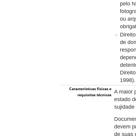
pelo N
fotogr
ou arq
obriga
Direit
de dom
respon
depend
detent
Direit
1998).
Características físicas e
A maior 
requisitos técnicos
estado d
sujidade
Document
devem pr
de suas 