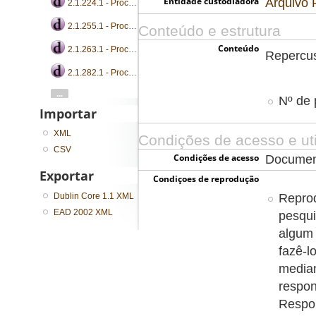
Entidade custodiadora
Arquivo 
2.1.224.1 - Processo de supervisão de tráfego
2.1.255.1 - Processo de supervisão de tráfego
Conteúdo e estrutura
Conteúdo
2.1.263.1 - Processo de supervisão de tráfego
Repercuss
2.1.282.1 - Processo de supervisão de tráfego
...
Nº de 
Importar
XML
Condições de acesso e uti
CSV
Condições de acesso
Document
Exportar
Condiçoes de reprodução
Dublin Core 1.1 XML
Reprod
EAD 2002 XML
pesqui
algum 
fazê-l
media
respon
Respon