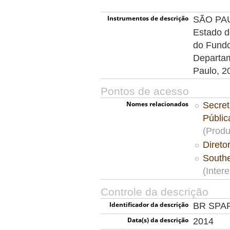
Instrumentos de descrição
SÃO PAUL
Estado d
do Fundo
Departam
Paulo, 2
Pontos de acesso
Nomes relacionados
Secret
Públi
(Produ
Direto
South
(Inter
Controle da descrição
Identificador da descrição
BR SPA
Data(s) da descrição
2014