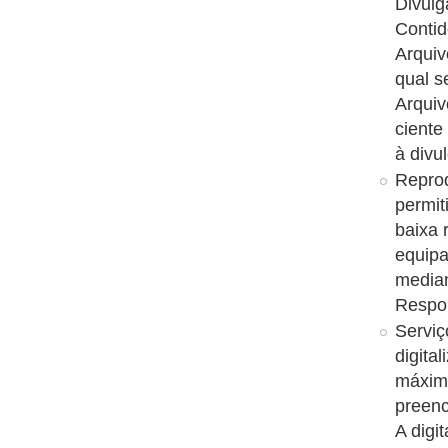
Divulg
Conti
Arquiv
qual s
Arquiv
ciente
à divu
Reprod
permit
baixa 
equipa
median
Respon
Serviç
digita
máxim
preenc
A digi