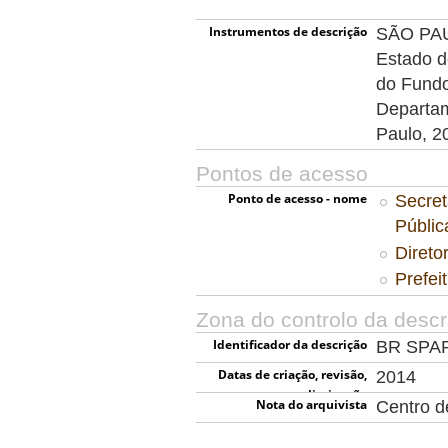
Instrumentos de descrição
SÃO PAUL
Estado d
do Fundo
Departam
Paulo, 2
Pontos de acesso
Ponto de acesso - nome
Secret
Públi
Direto
Prefei
Zona do controlo da descr
Identificador da descrição
BR SPA
Datas de criação, revisão,
2014
eliminação
Nota do arquivista
Centro 