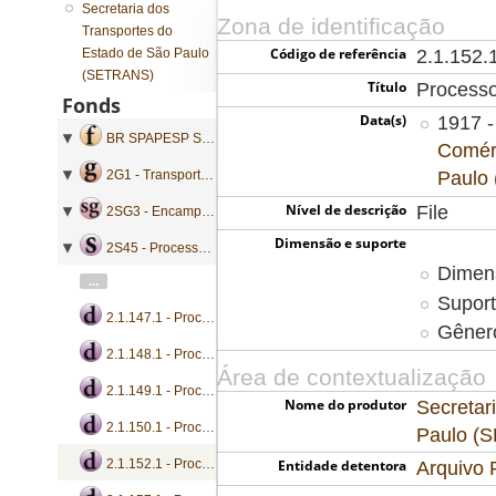
Secretaria dos
Zona de identificação
Transportes do
Código de referência
Estado de São Paulo
2.1.152.
(SETRANS)
Título
Process
Fonds
Data(s)
1917 -
BR SPAPESP SETRANS - Secretaria dos Transportes do Estado de São Paulo
Comérc
Paulo
2G1 - Transporte Ferroviário
Nível de descrição
File
2SG3 - Encampação, Aquisição e Arrendamento
Dimensão e suporte
2S45 - Processos de encampação
Dimen
...
Suport
2.1.147.1 - Processo de encampação
Gênero
2.1.148.1 - Processo de encampação
Área de contextualização
2.1.149.1 - Processo de encampação
Nome do produtor
Secretar
2.1.150.1 - Processo de encampação
Paulo (
Entidade detentora
2.1.152.1 - Processo de encampação
Arquivo 