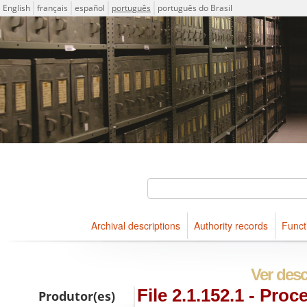
Idioma
English
français
español
português
português do Brasil
Descriptions for archival holdings maintained at Arquivo Públ
ICA-AtoM Project
Buscar
Archival descriptions
Authority records
Funct
Navegar
Ver desc
File 2.1.152.1 - Pr
Produtor(es)