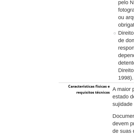
pelo N
fotogr
ou arq
obriga
Direit
de dom
respon
depend
detent
Direit
1998).
Características físicas e
A maior 
requisitos técnicos
estado d
sujidade
Document
devem pr
de suas 