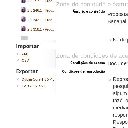
2.1.157.1 - Processo de encampação
Zona do conteúdo e estru
2.1.246.1 - Processo de encampação
Âmbito e conteúdo
Proposta
2.1.342.1 - Processo de encampação
Bananal.
2.1.358.1 - Processo de encampação
...
Nº de 
importar
XML
Zona de condições de aces
CSV
Condições de acesso
Document
Exportar
Condiçoes de reprodução
Reprod
Dublin Core 1.1 XML
pesqui
EAD 2002 XML
algum 
fazê-l
media
respon
Respon