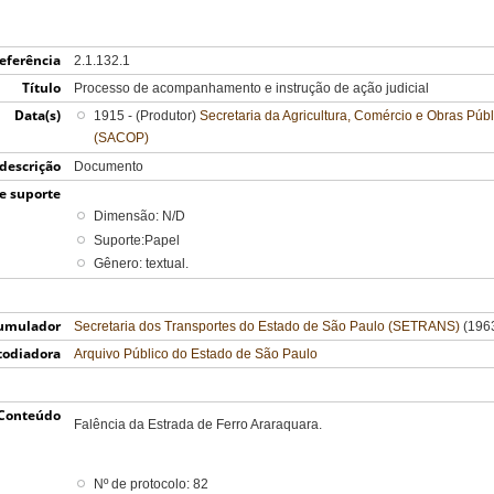
eferência
2.1.132.1
Título
Processo de acompanhamento e instrução de ação judicial
Data(s)
1915 - (Produtor)
Secretaria da Agricultura, Comércio e Obras Púb
(SACOP)
 descrição
Documento
e suporte
Dimensão: N/D
Suporte:Papel
Gênero: textual.
umulador
Secretaria dos Transportes do Estado de São Paulo (SETRANS)
(1963
todiadora
Arquivo Público do Estado de São Paulo
Conteúdo
Falência da Estrada de Ferro Araraquara.
Nº de protocolo: 82