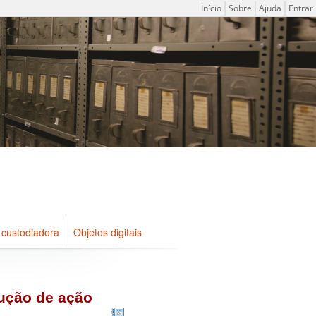
Menu do usuário
Início
Sobre
Ajuda
Entrar
 custodiadora
Objetos digitais
ução de ação