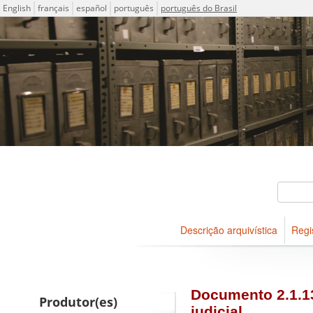
Idioma
English
français
español
português
português do Brasil
Descrições arquivísticas do
Projeto ICA-AtoM
Buscar
Descrição arquivística
Regi
Navegar
Documento 2.1.1
Produtor(es)
judicial