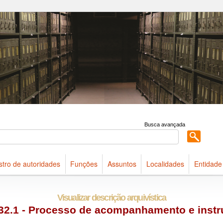
 acervo do Arquivo Público do Estado de São Paulo
Busca avançada
stro de autoridades
Funções
Assuntos
Localidades
Entidade
Visualizar descrição arquivística
32.1 - Processo de acompanhamento e instr