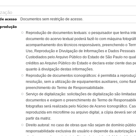
ização
de acesso
Documentos sem restrição de acesso.
eprodução
Reprodução de documentos textuais: o pesquisador que tenha int
documento do acervo textual poderá fazê-lo com máquina fotográfi
acompanhamento dos técnicos responsáveis, preenchendo o Term
Uso, Reprodução e Divulgação de Informações e Dados Pessoai
Custodiados pelo Arquivo Público do Estado de São Paulo no qual
créditos ao Arquivo Público do Estado e declara estar ciente das pe
quanto à divulgação destas informações.
Reprodução de documentos iconográficos: é permitida a reprodução
resolução, sem a utilização de equipamentos auxiliares, como flas
preenchimento do Termo de Responsabilidade.
Serviço de digitalização: solicitações de digitalização são limit
documentos e exigem o preenchimento do Termo de Responsabilida
fotografias será realizada pelo Núcleo de Acervo Iconográfico. Caso
reproduzida em microfilme ou arquivo digital, a cópia deverá ser 
partir da matriz.
Direito autoral: no caso de obras que não sejam de domínio público
responsabilidade exclusiva do usuário e depende da autorização 