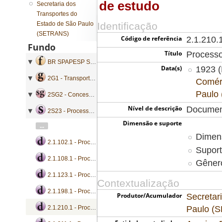
de estudo
Secretaria dos
Transportes do
Estado de São Paulo
Identificação
(SETRANS)
Código de referência
2.1.210.
Fundo
Título
Processo
BR SPAPESP SETRANS - Secretaria dos Transportes do Estado de São Paulo
Data(s)
1923 (
2G1 - Transporte Ferroviário
Comérc
Paulo
2SG2 - Concessão e Subvenção
Nível de descrição
Documen
2S23 - Processos de aprovação de estudo
Dimensão e suporte
...
Dimen
2.1.102.1 - Processo de aprovação de estudo
Suport
2.1.108.1 - Processo de aprovação de estudo
Gênero
2.1.123.1 - Processo de aprovação de estudo
Contextualização
2.1.198.1 - Processo de aprovação de estudo
Produtor/Acumulador
Secretar
Paulo (
2.1.210.1 - Processo de aprovação de estudo