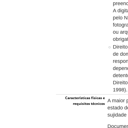
preenc
A digi
pelo N
fotogr
ou arq
obriga
Direit
de dom
respon
depend
detent
Direit
1998).
Características físicas e
A maior 
requisitos técnicos
estado d
sujidade
Document