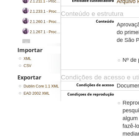
Entidade custodiadora
Arquivo 
2.1.211.1 - Processo de aprovação de estudo
2.1.233.1 - Processo de aprovação de estudo
Conteúdo e estrutura
Conteúdo
2.1.260.1 - Processo de aprovação de estudo
Aprovaçã
do prime
2.1.267.1 - Processo de aprovação de estudo
de São P
...
Importar
XML
Nº de 
CSV
Condições de acesso e uti
Exportar
Condições de acesso
Document
Dublin Core 1.1 XML
EAD 2002 XML
Condiçoes de reprodução
Reprod
pesqui
algum 
fazê-l
media