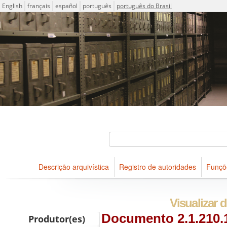
Idioma
English
français
español
português
português do Brasil
Descrições arquivísticas do acervo do Arquivo Público do Es
Projeto ICA-AtoM
Buscar
Descrição arquivística
Registro de autoridades
Funçõ
Navegar
Visualizar d
Documento 2.1.210.
Produtor(es)