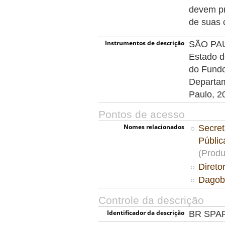
devem pr
de suas 
Instrumentos de descrição
SÃO PAUL
Estado d
do Fundo
Departam
Paulo, 2
Pontos de acesso
Nomes relacionados
Secret
Públi
(Produ
Direto
Dagobe
Controle da descrição
Identificador da descrição
BR SPA