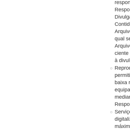
respon
Respon
Divulg
Conti
Arquiv
qual s
Arquiv
ciente
à divu
Reprod
permit
baixa 
equipa
median
Respon
Serviç
digita
máxim