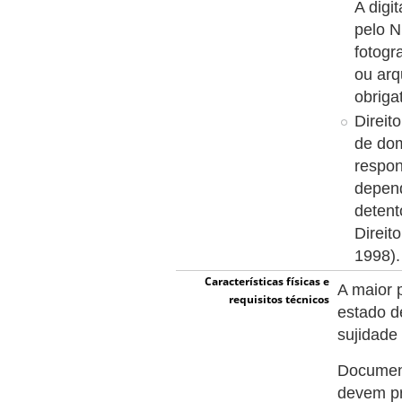
A digi
pelo N
fotogr
ou arq
obriga
Direit
de dom
respon
depend
detent
Direit
1998).
Características físicas e
A maior 
requisitos técnicos
estado d
sujidade
Document
devem pr