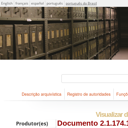
Idioma
English
français
español
português
português do Brasil
Descrições arquivísticas do acervo do Arquivo Público do Es
Projeto ICA-AtoM
Buscar
Descrição arquivística
Registro de autoridades
Funçõ
Navegar
Visualizar d
Documento 2.1.174.1
Produtor(es)