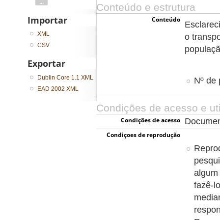
...
Conteúdo e estrutura
Importar
Conteúdo
Esclareci
XML
o transp
CSV
populaçã
Exportar
Dublin Core 1.1 XML
Nº de 
EAD 2002 XML
Condições de acesso e uti
Condições de acesso
Document
Condiçoes de reprodução
Reprod
pesqui
algum 
fazê-l
media
respon