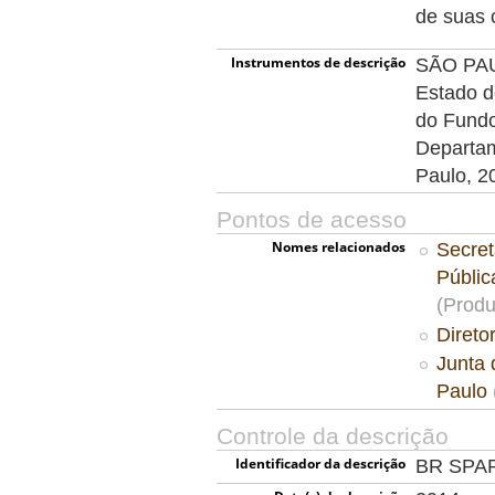
de suas 
Instrumentos de descrição
SÃO PAUL
Estado d
do Fundo
Departam
Paulo, 2
Pontos de acesso
Nomes relacionados
Secret
Públi
(Produ
Direto
Junta 
Paulo
Controle da descrição
Identificador da descrição
BR SPA