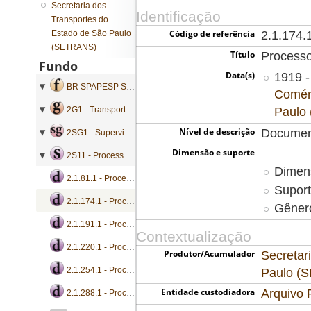
Secretaria dos
Identificação
Transportes do
Código de referência
Estado de São Paulo
2.1.174.
(SETRANS)
Título
Processo
Fundo
Data(s)
1919 -
BR SPAPESP SETRANS - Secretaria dos Transportes do Estado de São Paulo
Comérc
Paulo
2G1 - Transporte Ferroviário
Nível de descrição
Documen
2SG1 - Supervisão e Fiscalização
Dimensão e suporte
2S11 - Processos de consulta
Dimen
2.1.81.1 - Processo de consulta
Suport
2.1.174.1 - Processo de consulta
Gênero
2.1.191.1 - Processo de consulta
Contextualização
2.1.220.1 - Processo de consulta
Produtor/Acumulador
Secretar
2.1.254.1 - Processo de consulta
Paulo (
Entidade custodiadora
Arquivo 
2.1.288.1 - Processo de consulta