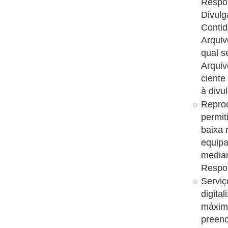
Respon
Divulg
Conti
Arquiv
qual s
Arquiv
ciente
à divu
Reprod
permit
baixa 
equipa
median
Respon
Serviç
digita
máxim
preenc