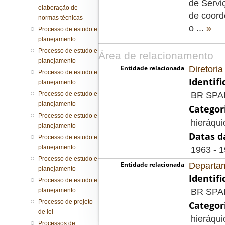
de Servi
elaboração de
de coord
normas técnicas
o
...
»
Processo de estudo e
planejamento
Processo de estudo e
Área de relacionamento
planejamento
Entidade relacionada
Diretori
Processo de estudo e
Identif
planejamento
Processo de estudo e
BR SP
planejamento
Categor
Processo de estudo e
hieráqui
planejamento
Datas d
Processo de estudo e
planejamento
1963 - 
Processo de estudo e
Entidade relacionada
Departam
planejamento
Identif
Processo de estudo e
planejamento
BR SP
Processo de projeto
Categor
de lei
hieráqui
Processos de