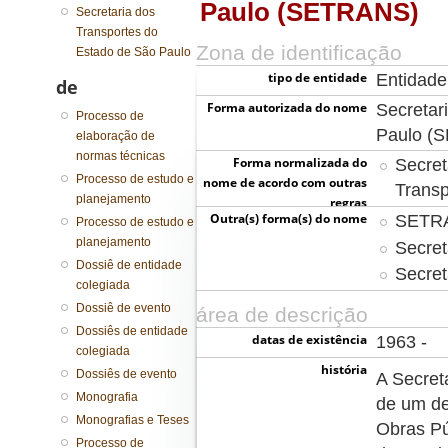
Paulo (SETRANS)
Secretaria dos
Transportes do
Zona de identificação
Estado de São Paulo
tipo de entidade
Entidade
de
Forma autorizada do nome
Secretar
Processo de
Paulo (
elaboração de
normas técnicas
Forma normalizada do
Secret
Processo de estudo e
nome de acordo com outras
Transp
planejamento
regras
Outra(s) forma(s) do nome
SETR
Processo de estudo e
planejamento
Secret
Dossiê de entidade
Secret
colegiada
Dossiê de evento
área de descrição
Dossiês de entidade
datas de existência
1963 -
colegiada
história
Dossiês de evento
A Secret
Monografia
de um de
Monografias e Teses
Obras Pú
Processo de