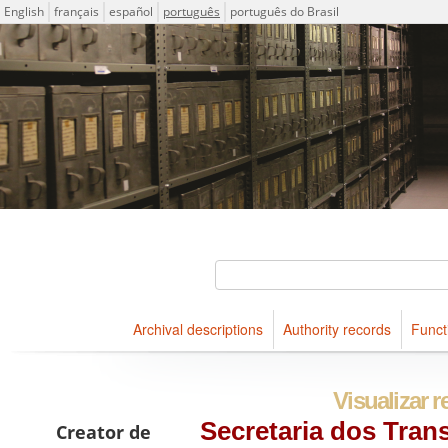
Idioma
English
français
español
português
português do Brasil
Descriptions for archival holdings maintained at Arquivo Públ
ICA-AtoM Project
Buscar
Archival descriptions
Authority records
Funct
Navegar
Visualizar r
Secretaria dos Tran
Creator de